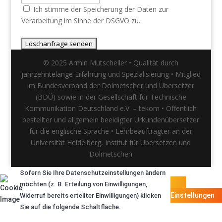
Ich stimme der Speicherung der Daten zur
Verarbeitung im Sinne der DSGVO zu.
© 2025 Armin Mutscheller • Qualität durch
jahrzehntelange Erfahrung und Spezialisierung • Mitglied
im Bundesverband der Dolmetscher und Übersetzer
(BDÜ) sowie in der Gesellschaft für Technische
Kommunikation Deutschland e.V. – tekom • Öffentlich
bestellter und allgemein beeidigter Urkundenübersetzer
für die englische Sprache • Lehrbeauftragter an der
Universität Heidelberg, Institut für Übersetzen und
Dolmetschen
Sofern Sie Ihre Datenschutzeinstellungen ändern
möchten (z. B. Erteilung von Einwilligungen,
Einstellungen
Widerruf bereits erteilter Einwilligungen) klicken
Sie auf die folgende Schaltfläche.